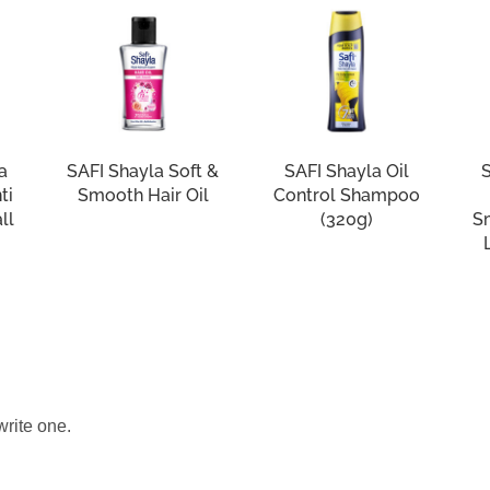
a
SAFI Shayla Soft &
SAFI Shayla Oil
ti
Smooth Hair Oil
Control Shampoo
ll
(320g)
S
write one.