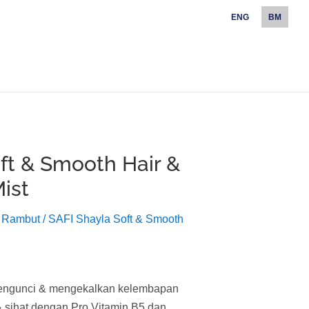
ENG
BM
ft & Smooth Hair &
ist
 Rambut
/ SAFI Shayla Soft & Smooth
mengunci & mengekalkan kelembapan
& sihat dengan Pro Vitamin B5 dan