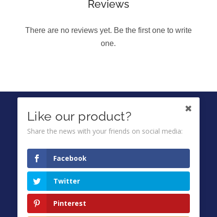
Reviews
There are no reviews yet. Be the first one to write
one.
IKUTI KAMI DI
Like our product?
Share the news with your friends on social media:
Ombuds
Facebook
Privacy Policy
Twitter
Terms & Conditions
FAQ
Pinterest