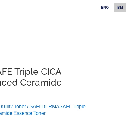
ENG
BM
E Triple CICA
nced Ceramide
Kulit
/
Toner
/ SAFI DERMASAFE Triple
amide Essence Toner