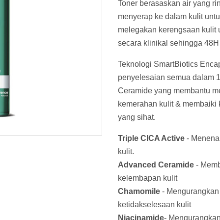
Toner berasaskan air yang rin
menyerap ke dalam kulit un
melegakan kerengsaan kulit un
secara klinikal sehingga 48H
Teknologi SmartBiotics Enca
penyelesaian semua dalam 1
Ceramide yang membantu m
kemerahan kulit & membaiki k
yang sihat.
Triple CICA Active
- Menena
kulit.
Advanced Ceramide
- Memb
kelembapan kulit
Chamomile
- Mengurangkan 
ketidakselesaan kulit
Niacinamide
- Mengurangkan 